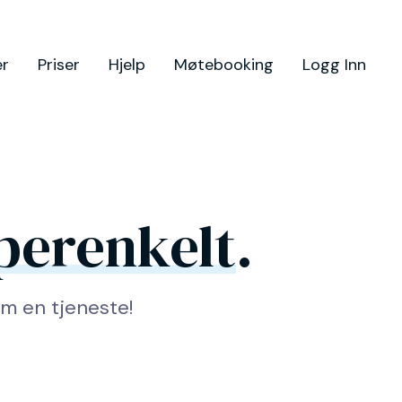
er
Priser
Hjelp
Møtebooking
Logg Inn
perenkelt
.
m en tjeneste!