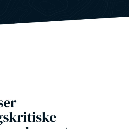
ser
gskritiske