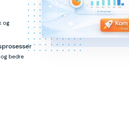
k og
sprosesser
l og bedre