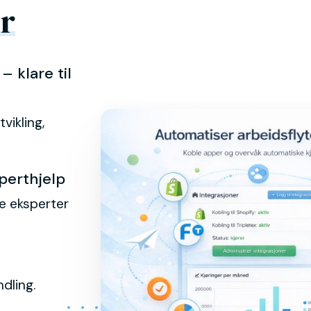
r
– klare til
vikling,
perthjelp
åre eksperter
dling.