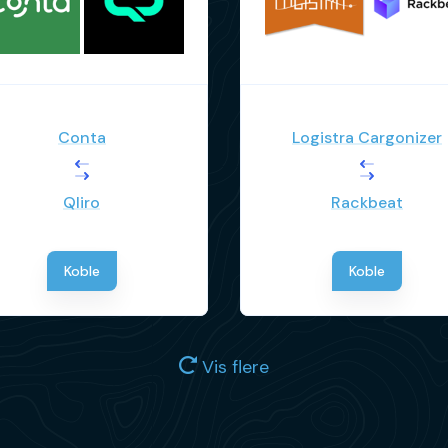
Conta
Logistra Cargonizer
Qliro
Rackbeat
Koble
Koble
Vis flere