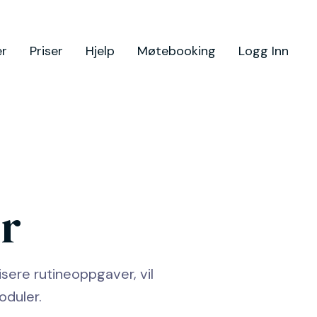
er
Priser
Hjelp
Møtebooking
Logg Inn
er
isere rutineoppgaver, vil
oduler.